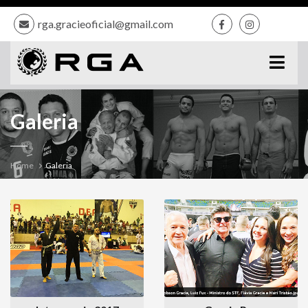
rga.gracieoficial@gmail.com
Galeria
Home
Galeria