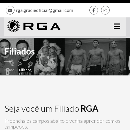
rga.gracieoficial@gmail.com
Filiados
Home
Filiados
Seja você um Filiado
RGA
Preencha os campos abaixo e venha aprender com os
campeões.